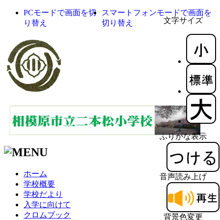
PCモードで画面を切
スマートフォンモードで画面を
文字サイズ
り替え
切り替え
ふりがな表示
ホーム
音声読み上げ
学校概要
学校だより
入学に向けて
クロムブック
背景色変更