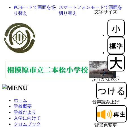
PCモードで画面を切
スマートフォンモードで画面を
文字サイズ
り替え
切り替え
ふりがな表示
ホーム
音声読み上げ
学校概要
学校だより
入学に向けて
クロムブック
背景色変更