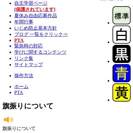
自主学習ページ
[保護されています]
夏休み自由応募作品
年間行事
いじめ防止基本方針
ブログ 一覧をクリック⇒
PTA
緊急時の対応
学びに関するコンテンツ
リンク集
サイトマップ
操作方法
ホーム
PTA
旗振りについて
旗振りについて