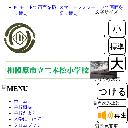
PCモードで画面を切
スマートフォンモードで画面を
文字サイズ
り替え
切り替え
ふりがな表示
ホーム
音声読み上げ
学校概要
学校だより
入学に向けて
クロムブック
背景色変更